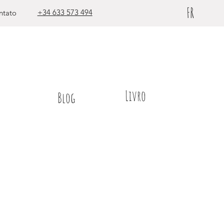
FR
+34 633 573 494
ntato
Livro
Blog