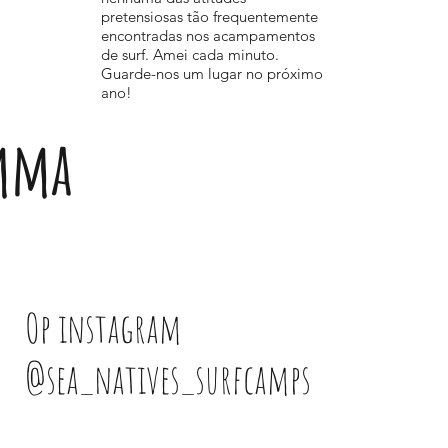
pretensiosas tão frequentemente
encontradas nos acampamentos
de surf. Amei cada minuto.
Guarde-nos um lugar no próximo
ano!
Emma
Op instagram
@sea_natives_surfcamps