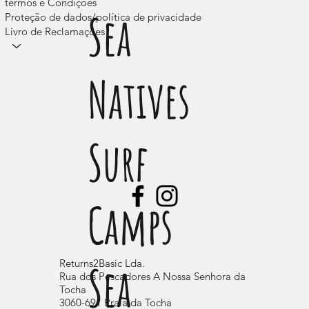
termos e Condições
Sea
Proteção de dados/política de privacidade
Livro de Reclamações
Acampamentos
Natives
Surf
Camps
Sea
Returns2Basic Lda.
Rua dos Pescadores A Nossa Senhora da
Tocha
3060-691 Praia da Tocha