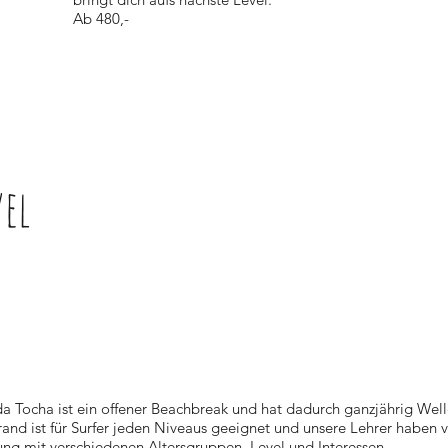
Ab 480,-
vel
da Tocha ist ein offener Beachbreak und hat dadurch ganzjährig Well
rand ist für Surfer jeden Niveaus geeignet und unsere Lehrer haben v
ung mit verschiedenen Altersgruppen, Level und Interessen.